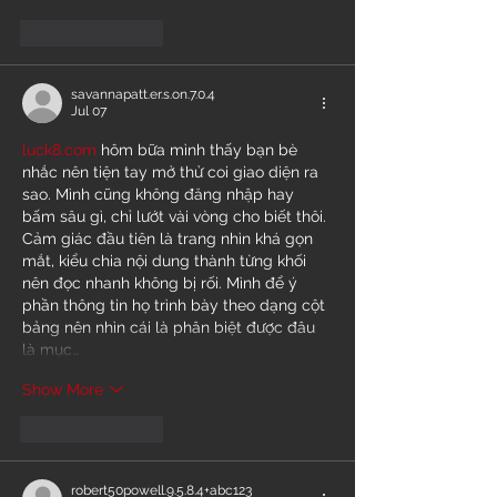
Like
Reply
savannapatt.er.s.on.7.0.4
Jul 07
luck8.com
 hôm bữa mình thấy bạn bè 
nhắc nên tiện tay mở thử coi giao diện ra 
sao. Mình cũng không đăng nhập hay 
bấm sâu gì, chỉ lướt vài vòng cho biết thôi. 
Cảm giác đầu tiên là trang nhìn khá gọn 
mắt, kiểu chia nội dung thành từng khối 
nên đọc nhanh không bị rối. Mình để ý 
phần thông tin họ trình bày theo dạng cột 
bảng nên nhìn cái là phân biệt được đâu 
là mục…
Show More
Like
Reply
robert50powell.9.5.8.4+abc123