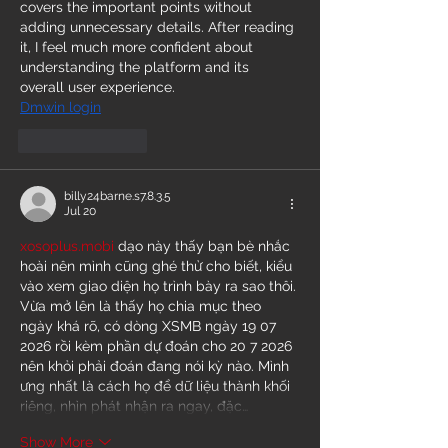
covers the important points without 
adding unnecessary details. After reading 
it, I feel much more confident about 
understanding the platform and its 
overall user experience.
Dmwin login
Like
Reply
billy24barne.s7.8.3.5
Jul 20
xosoplus.mobi
 dạo này thấy bạn bè nhắc 
hoài nên mình cũng ghé thử cho biết, kiểu 
vào xem giao diện họ trình bày ra sao thôi. 
Vừa mở lên là thấy họ chia mục theo 
ngày khá rõ, có dòng XSMB ngày 19 07 
2026 rồi kèm phần dự đoán cho 20 7 2026 
nên khỏi phải đoán đang nói kỳ nào. Mình 
ưng nhất là cách họ để dữ liệu thành khối 
riêng, nhìn phát nhận ra ngay, đặc…
Show More