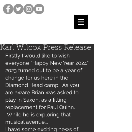
Karl Wilcox Press Release
Firstly I would like to wish 
everyone “Happy New Year 2024”
2023 turned out to be a year of 
change for us here in the 
Diamond Head camp.  As you 
are aware Brian was asked to 
play in Saxon, as a fitting 
replacement for Paul Quinn. 
 While he is exploring that 
musical avenue….
I have some exciting news of 