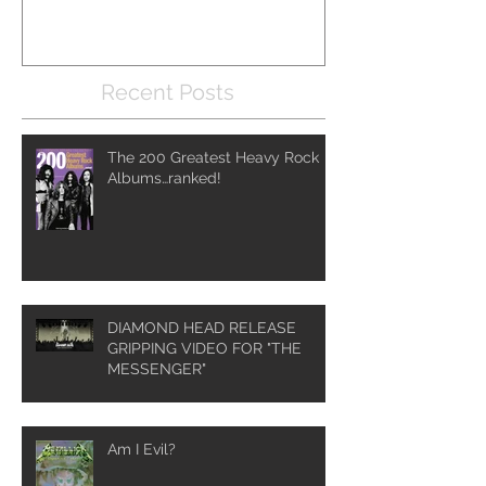
Recent Posts
The 200 Greatest Heavy Rock
Albums…ranked!
DIAMOND HEAD RELEASE
GRIPPING VIDEO FOR "THE
MESSENGER"
Am I Evil?