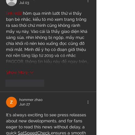
Jul 03
link rr88
 hôm qua mình lướt thử vì thấy 
bạn bè nhắc, kiểu tò mò xem trang trông 
ra sao thôi chứ mình cũng không rành 
mấy vụ này. Vào cái là thấy giao diện khá 
sáng sủa, nhìn không bị ngộp, mấy mục 
chia khối rõ nên kéo xuống đọc cũng đỡ 
mỏi mắt. Mình để ý họ có đoạn giới thiệu 
nói nền tảng lập từ 2019 và có nhắc 
PAGCOR, thông tin kiểu này để ngay trên…
Show More
Like
Reply
hommer zhao
Jun 27
It's always exciting to see press releases 
about new developments, and for fans 
eager to read this news without delay, a 
quick 
SatSpeedCheck 
ensures a smooth 