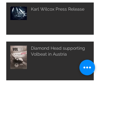
Karl Wilcox Press Release
Diamond Head supporting
Volbeat in Austria
Bang Your Head 2023
CONFIRMED!!!
Full Metal Cruise Back On!