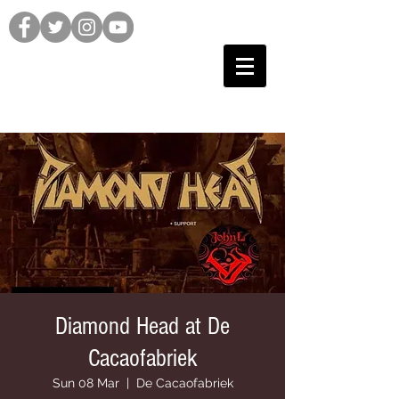
Diamond Head at De
Cacaofabriek
Sun 08 Mar
  |  
De Cacaofabriek